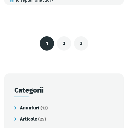
16 septembrie , 2017
Posts
navigation
1
2
3
Categorii
Anunturi
(12)
Articole
(25)