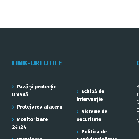
LINK-URI UTILE
Pază și protecție
B
Echipă de
umană
T
intervenție
D
Protejarea afacerii
E
Sisteme de
Monitorizare
securitate
N
24/24
Politica de