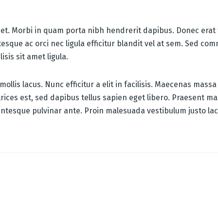
uet. Morbi in quam porta nibh hendrerit dapibus. Donec erat 
sque ac orci nec ligula efficitur blandit vel at sem. Sed com
sis sit amet ligula.
ollis lacus. Nunc efficitur a elit in facilisis. Maecenas massa
trices est, sed dapibus tellus sapien eget libero. Praesent ma
ntesque pulvinar ante. Proin malesuada vestibulum justo lacin