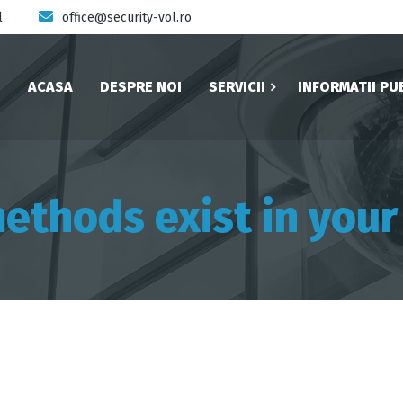
l
office@security-vol.ro
ACASA
DESPRE NOI
SERVICII
INFORMATII PU
thods exist in you