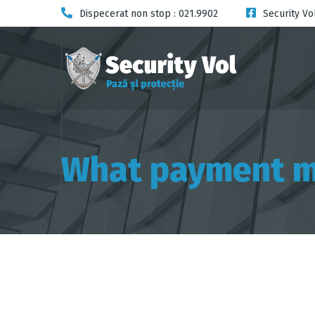
Dispecerat non stop : 021.9902
Security Vo
What payment me