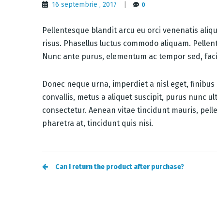
16 septembrie , 2017
|
0
Pellentesque blandit arcu eu orci venenatis aliq
risus. Phasellus luctus commodo aliquam. Pellente
Nunc ante purus, elementum ac tempor sed, facili
Donec neque urna, imperdiet a nisl eget, finibus m
convallis, metus a aliquet suscipit, purus nunc ul
consectetur. Aenean vitae tincidunt mauris, pelle
pharetra at, tincidunt quis nisi.
Post
Can I return the product after purchase?
navigation