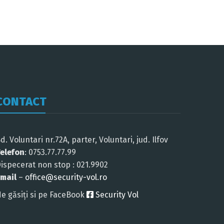
CONTACT
d. Voluntari nr.72A, parter, Voluntari, jud. Ilfov
elefon
: 0753.77.77.99
ispecerat non stop : 021.9902
mail
–
office@security-vol.ro
e găsiți si pe FaceBook
Security Vol