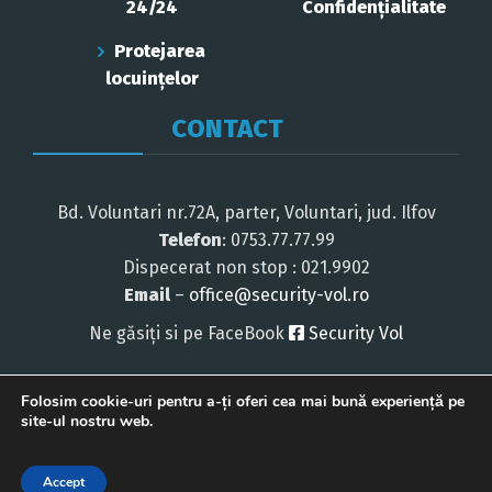
24/24
Confidenţialitate
Protejarea
locuințelor
CONTACT
Bd. Voluntari nr.72A, parter, Voluntari, jud. Ilfov
Telefon
: 0753.77.77.99
Dispecerat non stop : 021.9902
Email
–
office@security-vol.ro
Ne găsiți si pe FaceBook
Security Vol
Folosim cookie-uri pentru a-ți oferi cea mai bună experiență pe
site-ul nostru web.
Security Vol © 2025 - Toate drepturile rezervate
Accept