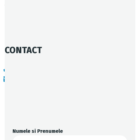
Age:
28
Experience:
4 years
Specialization:
Engineer
CONTACT
803-33-5644-99
johnrichards@mycoffeeshop.net
Numele si Prenumele