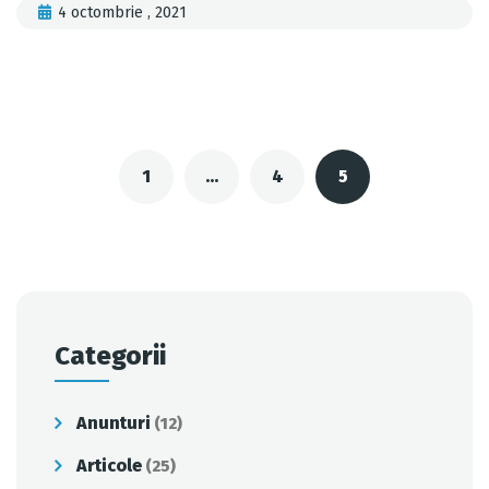
4 octombrie , 2021
Posts
navigation
1
…
4
5
Categorii
Anunturi
(12)
Articole
(25)